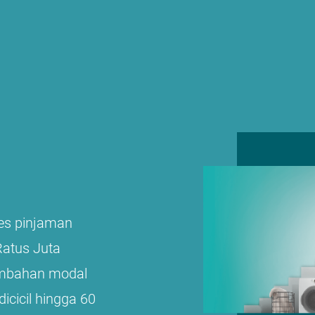
es pinjaman
Ratus Juta
ambahan modal
icicil hingga 60